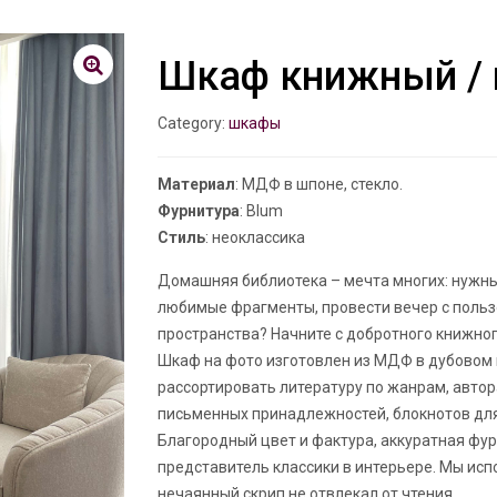
Шкаф книжный / 
Category:
шкафы
Материал
: МДФ в шпоне, стекло.
Фурнитура
: Blum
Стиль
: неоклассика
Домашняя библиотека – мечта многих: нужные
любимые фрагменты, провести вечер с пользо
пространства? Начните с добротного книжно
Шкаф на фото изготовлен из МДФ в дубовом 
рассортировать литературу по жанрам, авто
письменных принадлежностей, блокнотов для
Благородный цвет и фактура, аккуратная фур
представитель классики в интерьере. Мы ис
нечаянный скрип не отвлекал от чтения.