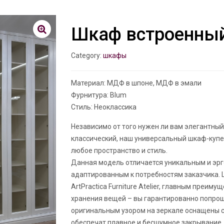
Шкаф встроенный
Category:
шкафы
Материал: МДФ в шпоне, МДФ в эмали
Фурнитура: Blum
Стиль: Неоклассика
Независимо от того нужен ли вам элегантны
классический, наш универсальный шкаф-купе
любое пространство и стиль.
Данная модель отличается уникальным и эр
адаптированным к потребностям заказчика. 
ArtPractica Furniture Atelier, главным преи
хранения вещей – вы гарантированно попрощ
оригинальным узором на зеркале оснащены
обеспечат плавное и бесшумное закрывание.