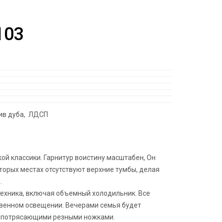
103
сив дуба, ЛДСП
й классики. Гарнитур воистину масштабен, Он
торых местах отсутствуют верхние тумбы, делая
.
ехника, включая объемный холодильник. Все
твенном освещении. Вечерами семья будет
с потрясающими резными ножками.