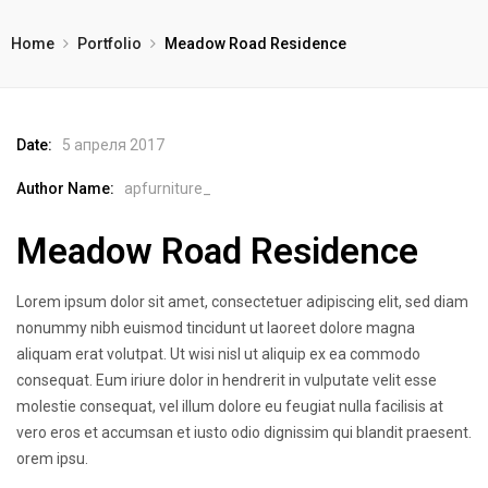
Home
Portfolio
Meadow Road Residence
Date:
5 апреля 2017
Author Name:
apfurniture_
Meadow Road Residence
Lorem ipsum dolor sit amet, consectetuer adipiscing elit, sed diam
nonummy nibh euismod tincidunt ut laoreet dolore magna
aliquam erat volutpat. Ut wisi nisl ut aliquip ex ea commodo
consequat. Eum iriure dolor in hendrerit in vulputate velit esse
molestie consequat, vel illum dolore eu feugiat nulla facilisis at
vero eros et accumsan et iusto odio dignissim qui blandit praesent.
orem ipsu.